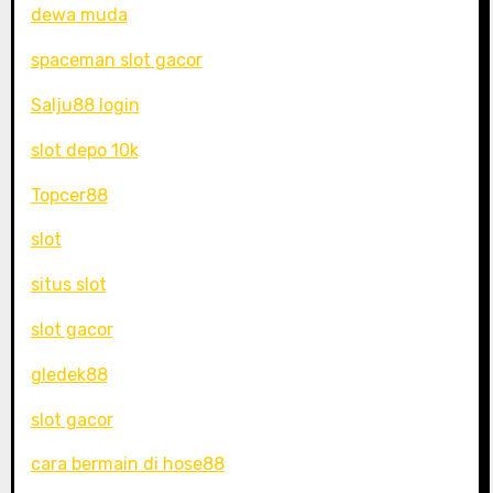
dewa muda
spaceman slot gacor
Salju88 login
slot depo 10k
Topcer88
slot
situs slot
slot gacor
gledek88
slot gacor
cara bermain di hose88