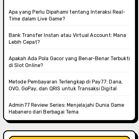
Apa yang Perlu Dipahami tentang Interaksi Real-
Time dalam Live Game?
Bank Transfer Instan atau Virtual Account: Mana
Lebih Cepat?
Apakah Ada Pola Gacor yang Benar-Benar Terbukti
di Slot Online?
Metode Pembayaran Terlengkap di Pay77: Dana,
OVO, GoPay, dan QRIS untuk Transaksi Digital
Admin77 Review Series: Menjelajahi Dunia Game
Habanero dari Berbagai Tema