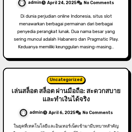
admin
April 24, 2025
No Comments
Di dunia perjudian online Indonesia, situs slot
menawarkan berbagai permainan dari berbagai
penyedia perangkat lunak. Dua nama besar yang
sering muncul adalah Habanero dan Pragmatic Play.
Keduanya memiliki keunggulan masing-masing…
Uncategorized
เล่นสล็อต สล็อต ผ่านมือถือ: สะดวกสบาย
และทำเงินได้จริง
admin
April 6, 2025
No Comments
ในยุคที่เทคโนโลยีและอินเทอร์เน็ตเข้ามามีบทบาทสำคัญ