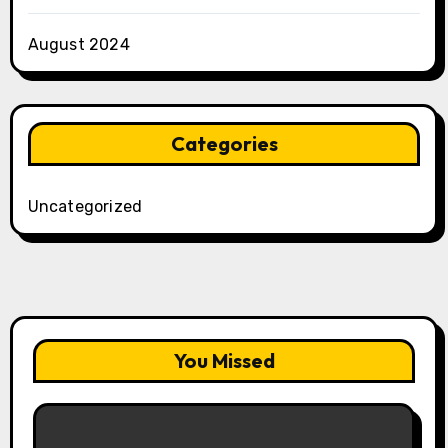
August 2024
Categories
Uncategorized
You Missed