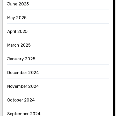
June 2025
May 2025
April 2025
March 2025
January 2025
December 2024
November 2024
October 2024
September 2024