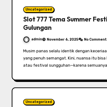
Uncategorized
Slot 777 Tema Summer Festi
Gulungan
admin
November 6, 2025
No Comment
Musim panas selalu identik dengan keceriaan, warna-warna cerah, dan suasana pesta
yang penuh semangat. Kini, nuansa itu bisa
atau festival sungguhan—karena semuanya
Uncategorized