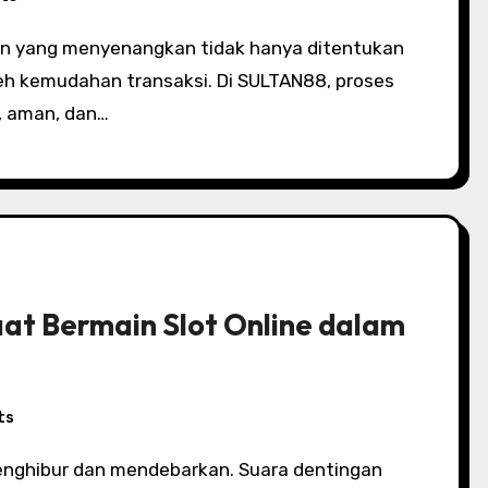
leh kemudahan transaksi. Di SULTAN88, proses
, aman, dan…
aat Bermain Slot Online dalam
ts