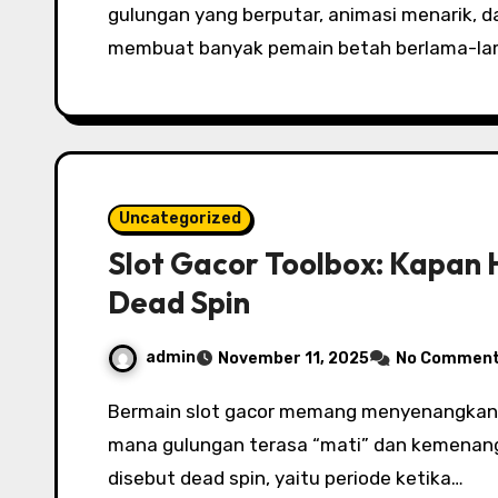
gulungan yang berputar, animasi menarik,
membuat banyak pemain betah berlama-lam
Uncategorized
Slot Gacor Toolbox: Kapan 
Dead Spin
admin
November 11, 2025
No Commen
Bermain slot gacor memang menyenangkan, tapi tidak bisa dipungkiri ada saat-saat di
mana gulungan terasa “mati” dan kemenang
disebut dead spin, yaitu periode ketika…