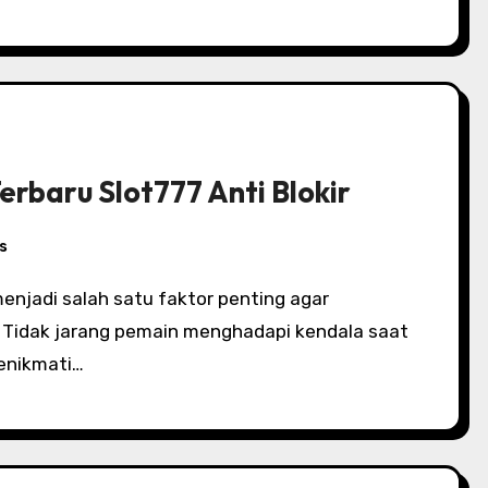
Terbaru Slot777 Anti Blokir
s
Tidak jarang pemain menghadapi kendala saat
menikmati…