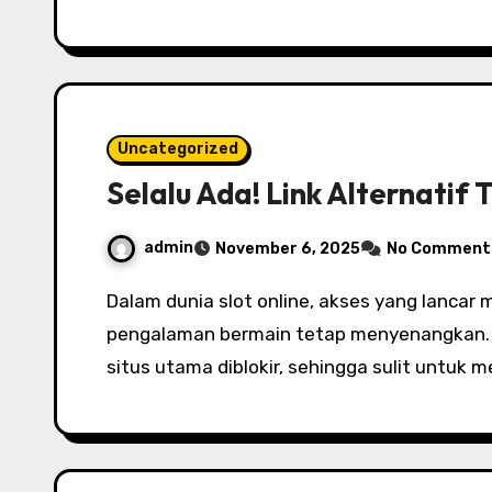
Uncategorized
Selalu Ada! Link Alternatif 
admin
November 6, 2025
No Comment
Dalam dunia slot online, akses yang lancar menjadi salah satu faktor penting agar
pengalaman bermain tetap menyenangkan. 
situs utama diblokir, sehingga sulit untuk 