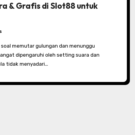
 & Grafis di Slot88 untuk
s
ngat dipengaruhi oleh setting suara dan
la tidak menyadari…