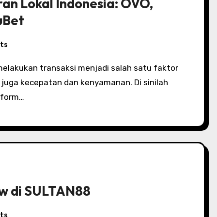
n Lokal Indonesia: OVO,
uBet
ts
 juga kecepatan dan kenyamanan. Di sinilah
tform…
aw di SULTAN88
ts