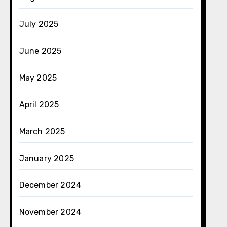
July 2025
June 2025
May 2025
April 2025
March 2025
January 2025
December 2024
November 2024