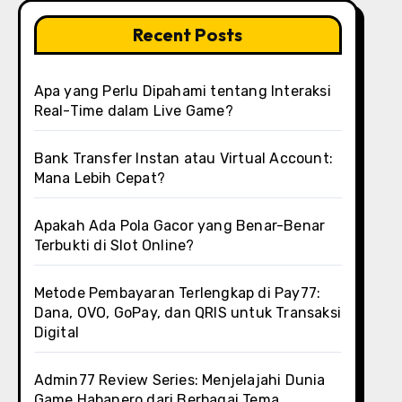
Recent Posts
Apa yang Perlu Dipahami tentang Interaksi
Real-Time dalam Live Game?
Bank Transfer Instan atau Virtual Account:
Mana Lebih Cepat?
Apakah Ada Pola Gacor yang Benar-Benar
Terbukti di Slot Online?
Metode Pembayaran Terlengkap di Pay77:
Dana, OVO, GoPay, dan QRIS untuk Transaksi
Digital
Admin77 Review Series: Menjelajahi Dunia
Game Habanero dari Berbagai Tema