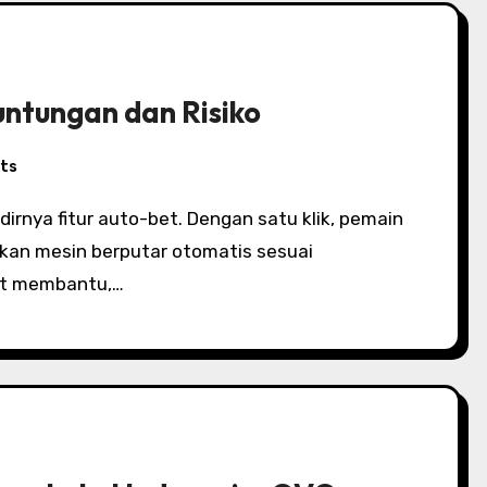
euntungan dan Risiko
ts
kan mesin berputar otomatis sesuai
gat membantu,…