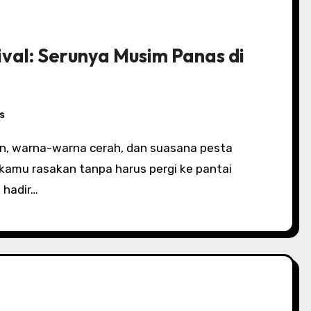
val: Serunya Musim Panas di
s
 kamu rasakan tanpa harus pergi ke pantai
 hadir…