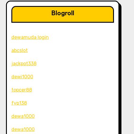
Blogroll
dewamuda login
abcslot
jackpot338
dewi1000
topcer88
fyp138
dewa1000
dewa1000