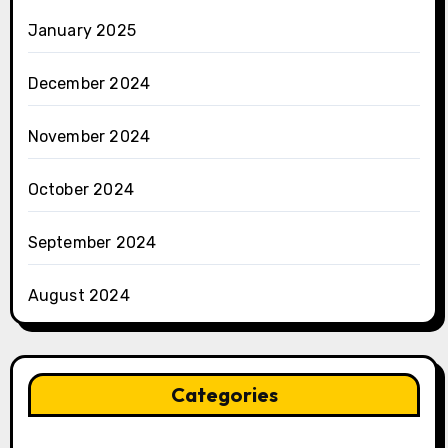
January 2025
December 2024
November 2024
October 2024
September 2024
August 2024
Categories