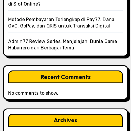
di Slot Online?
Metode Pembayaran Terlengkap di Pay77: Dana,
OVO, GoPay, dan QRIS untuk Transaksi Digital
Admin77 Review Series: Menjelajahi Dunia Game
Habanero dari Berbagai Tema
Recent Comments
No comments to show.
Archives