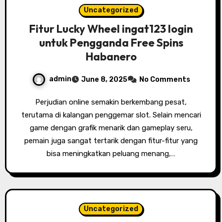
Uncategorized
Fitur Lucky Wheel ingat123 login
untuk Pengganda Free Spins
Habanero
admin
June 8, 2025
No Comments
Perjudian online semakin berkembang pesat,
terutama di kalangan penggemar slot. Selain mencari
game dengan grafik menarik dan gameplay seru,
pemain juga sangat tertarik dengan fitur-fitur yang
bisa meningkatkan peluang menang,…
Uncategorized