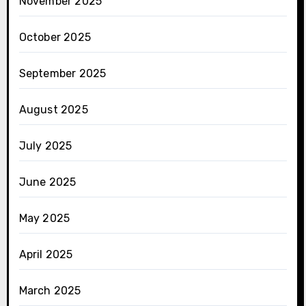
November 2025
October 2025
September 2025
August 2025
July 2025
June 2025
May 2025
April 2025
March 2025