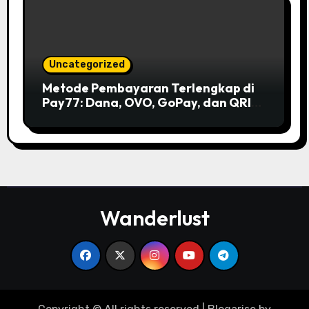
Uncategorized
Metode Pembayaran Terlengkap di
Pay77: Dana, OVO, GoPay, dan QRIS
untuk Transaksi Digital
Wanderlust