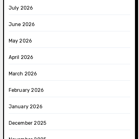
July 2026
June 2026
May 2026
April 2026
March 2026
February 2026
January 2026
December 2025